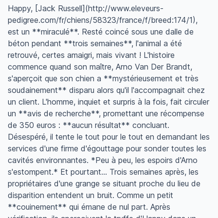
Happy, [Jack Russell](http://www.eleveurs-
pedigree.com/fr/chiens/58323/france/f/breed:174/1),
est un **miraculé**. Resté coincé sous une dalle de
béton pendant **trois semaines**, l'animal a été
retrouvé, certes amaigri, mais vivant ! L'histoire
commence quand son maître, Arno Van Der Brandt,
s'aperçoit que son chien a **mystérieusement et très
soudainement** disparu alors qu'il l'accompagnait chez
un client. L'homme, inquiet et surpris à la fois, fait circuler
un **avis de recherche**, promettant une récompense
de 350 euros : **aucun résultat** concluant.
Désespéré, il tente le tout pour le tout en demandant les
services d'une firme d'égouttage pour sonder toutes les
cavités environnantes. *Peu à peu, les espoirs d'Arno
s'estompent.* Et pourtant... Trois semaines après, les
propriétaires d'une grange se situant proche du lieu de
disparition entendent un bruit. Comme un petit
**couinement** qui émane de nul part. Après