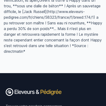
vérification, ils aperçoivent la truffe d'Happy dans un
trou, **sous une dalle de béton** ! Après un sauvetage
difficile, le [Jack Russell](http://www.eleveurs-
pedigree.com/fr/chiens/58323/france/f/breed:174/1) a
pu retrouver son maître ! Sans eau ni nourriture, **Happy
a perdu 30% de son poids**... Mais il n'est plus en
danger et retrouvera rapidement la forme ! Le mystère
reste cependant entier concernant la façon dont Happy
s'est retrouvé dans une telle situation ! *Source :
directmatin*
Footer