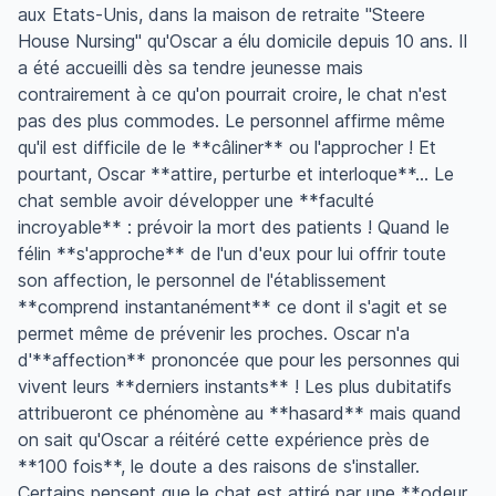
aux Etats-Unis, dans la maison de retraite "Steere
House Nursing" qu'Oscar a élu domicile depuis 10 ans. Il
a été accueilli dès sa tendre jeunesse mais
contrairement à ce qu'on pourrait croire, le chat n'est
pas des plus commodes. Le personnel affirme même
qu'il est difficile de le **câliner** ou l'approcher ! Et
pourtant, Oscar **attire, perturbe et interloque**... Le
chat semble avoir développer une **faculté
incroyable** : prévoir la mort des patients ! Quand le
félin **s'approche** de l'un d'eux pour lui offrir toute
son affection, le personnel de l'établissement
**comprend instantanément** ce dont il s'agit et se
permet même de prévenir les proches. Oscar n'a
d'**affection** prononcée que pour les personnes qui
vivent leurs **derniers instants** ! Les plus dubitatifs
attribueront ce phénomène au **hasard** mais quand
on sait qu'Oscar a réitéré cette expérience près de
**100 fois**, le doute a des raisons de s'installer.
Certains pensent que le chat est attiré par une **odeur