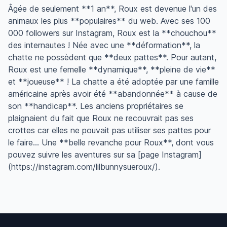
Âgée de seulement **1 an**, Roux est devenue l'un des
animaux les plus **populaires** du web. Avec ses 100
000 followers sur Instagram, Roux est la **chouchou**
des internautes ! Née avec une **déformation**, la
chatte ne possèdent que **deux pattes**. Pour autant,
Roux est une femelle **dynamique**, **pleine de vie**
et **joueuse** ! La chatte a été adoptée par une famille
américaine après avoir été **abandonnée** à cause de
son **handicap**. Les anciens propriétaires se
plaignaient du fait que Roux ne recouvrait pas ses
crottes car elles ne pouvait pas utiliser ses pattes pour
le faire... Une **belle revanche pour Roux**, dont vous
pouvez suivre les aventures sur sa [page Instagram]
(https://instagram.com/lilbunnysueroux/).
Footer