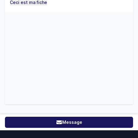
Ceci est ma fiche
Message
Footer