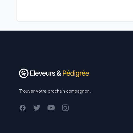
Footer
Trouver votre prochain compagnon.
Facebook
Twitter
Youtube
Instagram