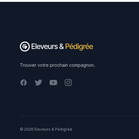
Footer
Trouver votre prochain compagnon.
Facebook
Twitter
Youtube
Instagram
© 2026 Eleveurs & Pédigrée