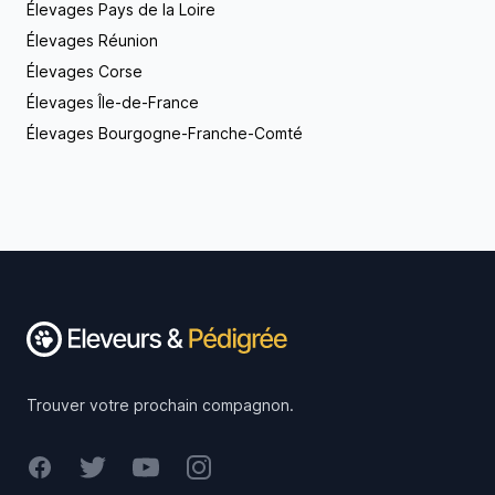
Élevages Pays de la Loire
Élevages Réunion
Élevages Corse
Élevages Île-de-France
Élevages Bourgogne-Franche-Comté
Footer
Trouver votre prochain compagnon.
Facebook
Twitter
Youtube
Instagram