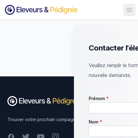
Ouvr
Contacter l'él
Veuillez remplir le for
nouvelle demande.
Footer
Prénom
Trouver votre prochain compagnon.
Nom
Facebook
Twitter
Youtube
Instagram