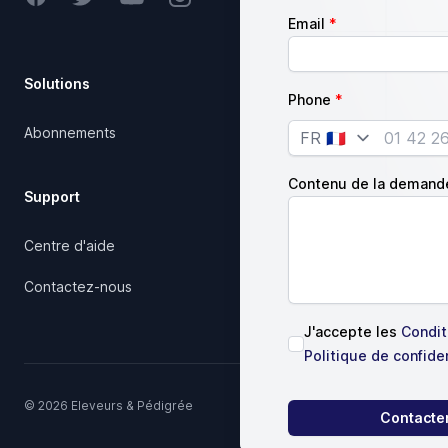
Email
Solutions
Société
Phone
Abonnements
Notre charte qualité
Country
Articles
Contenu de la demand
Support
Juridique
Centre d'aide
Conditions d'utilisation
Contactez-nous
J'accepte les
Conditi
Politique de confiden
© 2026 Eleveurs & Pédigrée