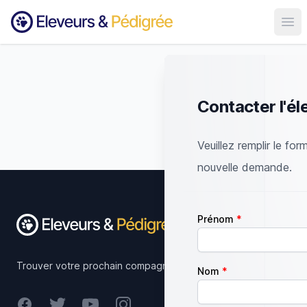
Ouvr
Contacter l'él
Veuillez remplir le for
nouvelle demande.
Footer
Prénom
Trouver votre prochain compagnon.
Nom
Facebook
Twitter
Youtube
Instagram