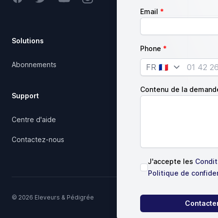
Email
Solutions
Société
Phone
Abonnements
Notre charte qualité
Country
Articles
Contenu de la demand
Support
Juridique
Centre d'aide
Conditions d'utilisation
Contactez-nous
J'accepte les
Conditi
Politique de confiden
© 2026 Eleveurs & Pédigrée