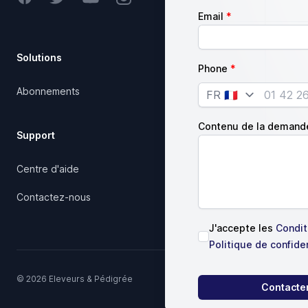
Email
Solutions
Société
Phone
Abonnements
Notre charte qualité
Country
Articles
Contenu de la demand
Support
Juridique
Centre d'aide
Conditions d'utilisation
Contactez-nous
J'accepte les
Conditi
Politique de confiden
© 2026 Eleveurs & Pédigrée