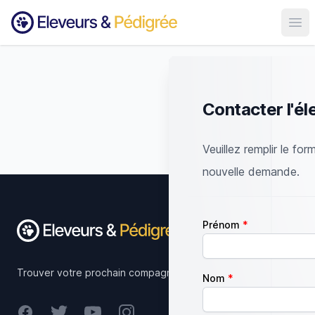
Ouvr
Contacter l'él
Veuillez remplir le for
nouvelle demande.
Footer
Prénom
Trouver votre prochain compagnon.
Nom
Facebook
Twitter
Youtube
Instagram