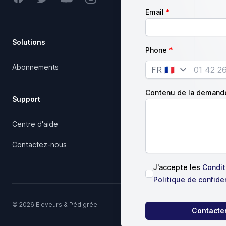
Email
Solutions
Société
Phone
Abonnements
Notre charte qualité
Country
Articles
Contenu de la demand
Support
Juridique
Centre d'aide
Conditions d'utilisation
Contactez-nous
J'accepte les
Conditi
Politique de confiden
© 2026 Eleveurs & Pédigrée