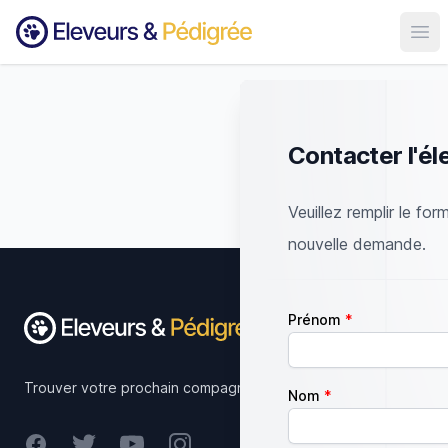
Ouvr
Contacter l'él
Veuillez remplir le for
nouvelle demande.
Footer
Prénom
Trouver votre prochain compagnon.
Nom
Facebook
Twitter
Youtube
Instagram