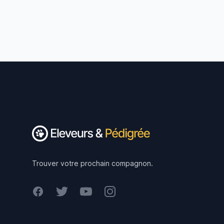
Footer
Trouver votre prochain compagnon.
Facebook
Twitter
Youtube
Instagram