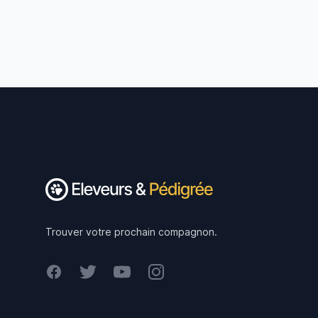
Footer
Trouver votre prochain compagnon.
Facebook
Twitter
Youtube
Instagram