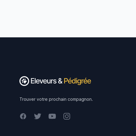
Footer
Trouver votre prochain compagnon.
Facebook
Twitter
Youtube
Instagram