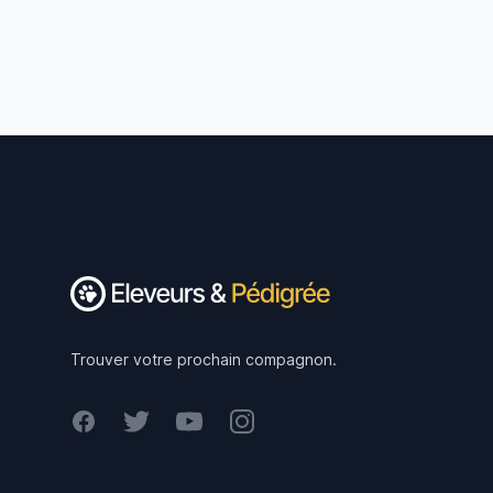
Footer
Trouver votre prochain compagnon.
Facebook
Twitter
Youtube
Instagram