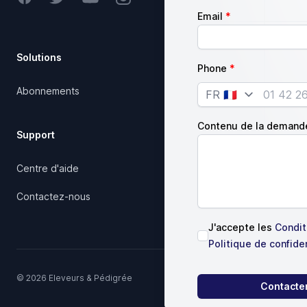
Email
Solutions
Société
Phone
Abonnements
Notre charte qualité
Country
Articles
Contenu de la demand
Support
Juridique
Centre d'aide
Conditions d'utilisation
Contactez-nous
J'accepte les
Conditi
Politique de confiden
© 2026 Eleveurs & Pédigrée