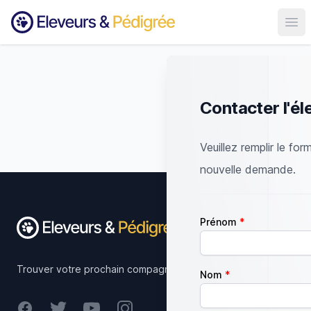
Ouvr
Contacter l'él
Veuillez remplir le for
nouvelle demande.
Footer
Prénom
Trouver votre prochain compagnon.
Nom
Facebook
Twitter
Youtube
Instagram