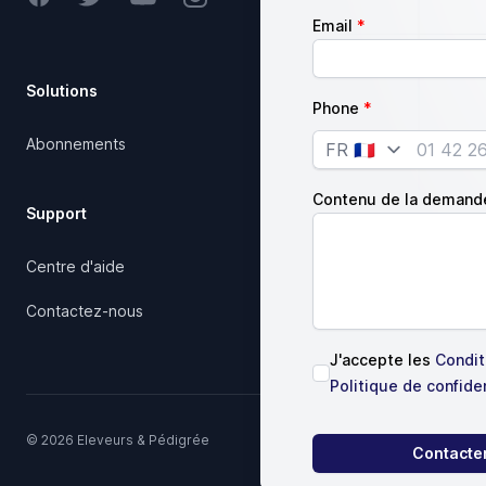
Email
Solutions
Société
Phone
Abonnements
Notre charte qualité
Country
Articles
Contenu de la demand
Support
Juridique
Centre d'aide
Conditions d'utilisation
Contactez-nous
J'accepte les
Conditi
Politique de confiden
© 2026 Eleveurs & Pédigrée