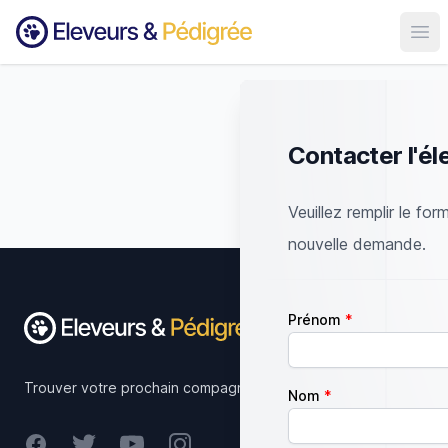
Ouvr
Contacter l'él
Veuillez remplir le for
nouvelle demande.
Footer
Prénom
Trouver votre prochain compagnon.
Nom
Facebook
Twitter
Youtube
Instagram