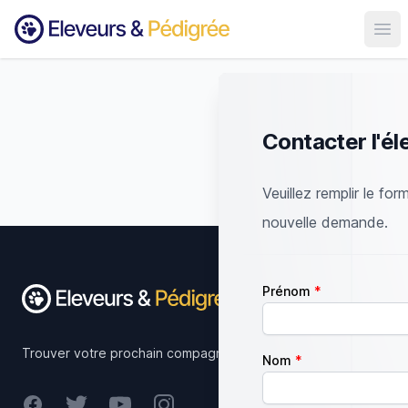
Ouvr
Contacter l'él
Veuillez remplir le for
nouvelle demande.
Footer
Prénom
Trouver votre prochain compagnon.
Nom
Facebook
Twitter
Youtube
Instagram