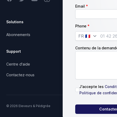
Email
Solutions
Société
Phone
Abonnements
Notre charte qualité
Country
Articles
Contenu de la demand
Support
Juridique
Centre d'aide
Conditions d'utilisation
Contactez-nous
J'accepte les
Conditi
Politique de confiden
© 2026 Eleveurs & Pédigrée