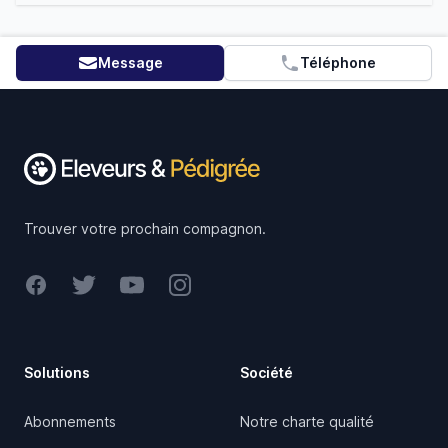
Message
Téléphone
Footer
Trouver votre prochain compagnon.
Facebook
Twitter
Youtube
Instagram
Solutions
Société
Abonnements
Notre charte qualité