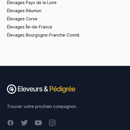
Élevages Pays de la Loire
Élevages Réunion
Élevages Corse
Élevages Île-de-France
Élevages Bourgogne-Franche-Comté
Footer
Trouver votre prochain compagnon.
Facebook
Twitter
Youtube
Instagram