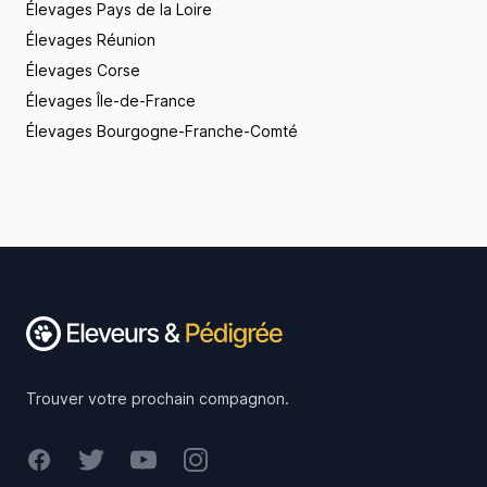
Élevages Pays de la Loire
Élevages Réunion
Élevages Corse
Élevages Île-de-France
Élevages Bourgogne-Franche-Comté
Footer
Trouver votre prochain compagnon.
Facebook
Twitter
Youtube
Instagram