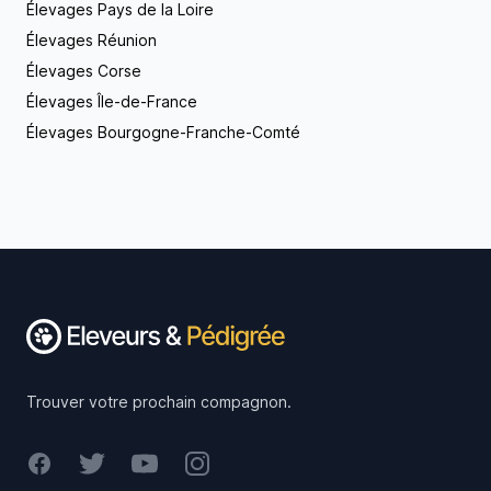
Élevages Pays de la Loire
Élevages Réunion
Élevages Corse
Élevages Île-de-France
Élevages Bourgogne-Franche-Comté
Footer
Trouver votre prochain compagnon.
Facebook
Twitter
Youtube
Instagram