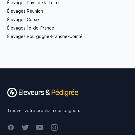
Élevages Pays de la Loire
Élevages Réunion
Élevages Corse
Élevages Île-de-France
Élevages Bourgogne-Franche-Comté
Footer
Trouver votre prochain compagnon.
Facebook
Twitter
Youtube
Instagram