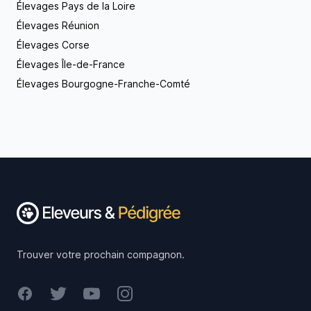
Élevages Pays de la Loire
Élevages Réunion
Élevages Corse
Élevages Île-de-France
Élevages Bourgogne-Franche-Comté
Footer
Trouver votre prochain compagnon.
Facebook
Twitter
Youtube
Instagram