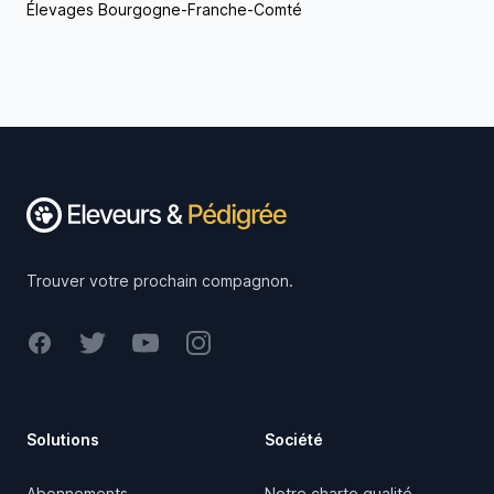
Élevages Bourgogne-Franche-Comté
Footer
Trouver votre prochain compagnon.
Facebook
Twitter
Youtube
Instagram
Solutions
Société
Abonnements
Notre charte qualité