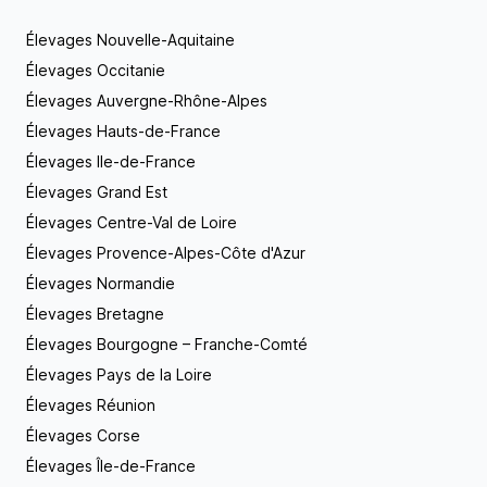
identifiés par puce électronique. Tous les
reproducteurs sont radiographiés officiellement
Élevages Nouvelle-Aquitaine
pour la dysplasie des hanches et des coudes. Si
Élevages Occitanie
vous êtes intéressés par notre élevage, par la
qualité de nos services, et surtout séduits par les
Élevages Auvergne-Rhône-Alpes
chiens que nous vous proposons, n’hésitez pas à
Élevages Hauts-de-France
nous contacter par mail ou par téléphone !
Élevages Ile-de-France
Élevages Grand Est
Élevages Centre-Val de Loire
Élevages Provence-Alpes-Côte d'Azur
Élevages Normandie
Élevages Bretagne
Élevages Bourgogne – Franche-Comté
Élevages Pays de la Loire
Élevages Réunion
Élevages Corse
Élevages Île-de-France