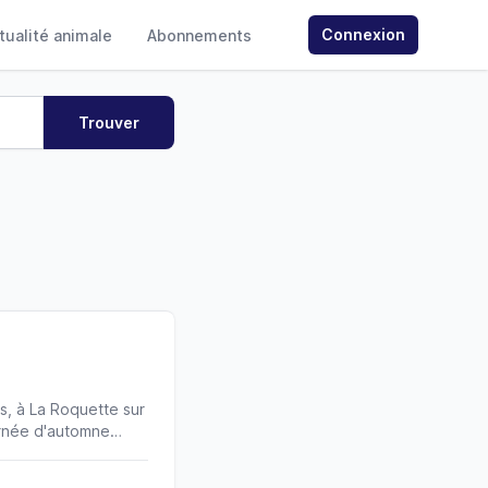
Connexion
ctualité animale
Abonnements
s, à La Roquette sur
urnée d'automne
hiot et du Chaton
otched Tabby que