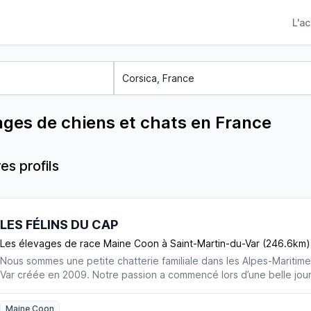
L'a
ages de chiens et chats en France
es profils
LES FÉLINS DU CAP
Les élevages de race Maine Coon à Saint-Martin-du-Var (246.6km)
Nous sommes une petite chatterie familiale dans les Alpes-Maritime
Var créée en 2009. Notre passion a commencé lors d’une belle jo
2006 au cours de laquelle nous nous sommes rendus au Salon du C
de Cannes. Un an plus tard, nous avons accueilli un Red Silver Bl
Maine Coon