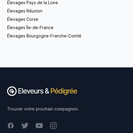
Élevages Pays de la Loire
Élevages Réunion
Élevages Corse
Élevages Île-de-France
Élevages Bourgogne-Franche-Comté
Footer
Trouver votre prochain compagnon.
Facebook
Twitter
Youtube
Instagram