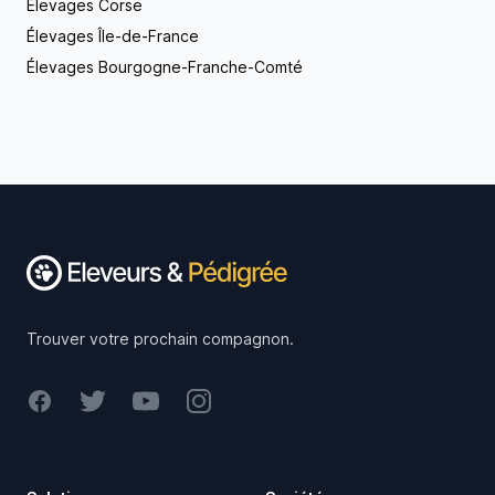
Élevages Corse
Élevages Île-de-France
Élevages Bourgogne-Franche-Comté
Footer
Trouver votre prochain compagnon.
Facebook
Twitter
Youtube
Instagram