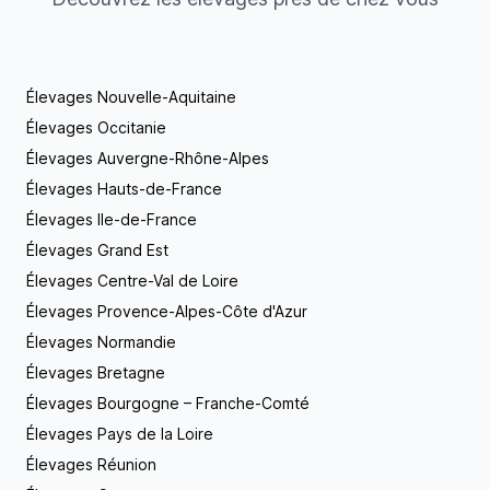
sociabilisés, manipulés souvent et habitués aux
bruits extérieurs. Ils pourront ainsi s’adapter
facilement à leur nouvelle famille. Nos chiots nous
quittent à l’âge de plus de 2 mois, primo-vaccinés,
Élevages Nouvelle-Aquitaine
identifiés par puce électronique et inscrits au LOF.
Élevages Occitanie
Un certificat vétérinaire de bonne santé est délivré
au départ du chiot. Nos chiens vivent, en partie, au
Élevages Auvergne-Rhône-Alpes
sein de notre demeure. Ils ont aussi une partie
Élevages Hauts-de-France
aménagée, à côté de notre maison, où ils peuvent
gambader ou se poser tranquillement. Investis dans
Élevages Ile-de-France
notre travail, nous garantissons à nos compagnons
Élevages Grand Est
confort et bien être. Si vous souhaitez de plus
Élevages Centre-Val de Loire
amples informations sur notre élevage ou notre
passion, n’hésitez pas à nous contacter ou à nous
Élevages Provence-Alpes-Côte d'Azur
rendre une petite visite ! Nous serons ravis de
Élevages Normandie
répondre à vos demandes !
Élevages Bretagne
Élevages Bourgogne – Franche-Comté
Élevages Pays de la Loire
Élevages Réunion