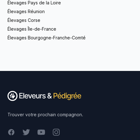
Élevages Pays de la Loire
Élevages Réunion
Élevages Corse
Élevages Île-de-France
Élevages Bourgogne-Franche-Comté
Footer
Trouver votre prochain compagnon.
Facebook
Twitter
Youtube
Instagram