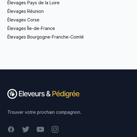
Élevages Pays de la Loire
Élevages Réunion
Élevages Corse
Élevages Île-de-France
Élevages Bourgogne-Franche-Comté
Footer
Trouver votre prochain compagnon.
Facebook
Twitter
Youtube
Instagram