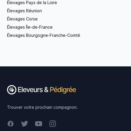
Élevages Pays de la Loire
Élevages Réunion
Élevages Corse
Élevages Île-de-France
Élevages Bourgogne-Franche-Comté
Footer
Trouver votre prochain compagnon.
Facebook
Twitter
Youtube
Instagram