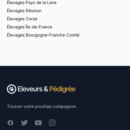
Élevages Pays de la Loire
Élevages Réunion
Élevages Corse
Élevages Île-de-France
Élevages Bourgogne-Franche-Comté
Footer
Trouver votre prochain compagnon.
Facebook
Twitter
Youtube
Instagram