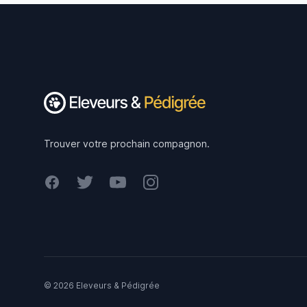
Footer
Trouver votre prochain compagnon.
Facebook
Twitter
Youtube
Instagram
© 2026 Eleveurs & Pédigrée