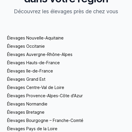
l’année vos petits compagnons à quatre pattes.
Découvrez les élevages près de chez vous
Soucieux de garder ces derniers dans des
conditions d’hygiène et de sécurité irréprochables,
nous faisons actuellement des travaux
d’aménagement dans nos locaux. Vous souhaitez
adopter un Jack Russell terrier, n’hésitez pas à
Élevages Nouvelle-Aquitaine
nous contacter !
Élevages Occitanie
Élevages Auvergne-Rhône-Alpes
Élevages Hauts-de-France
Élevages Ile-de-France
Élevages Grand Est
Élevages Centre-Val de Loire
Élevages Provence-Alpes-Côte d'Azur
Élevages Normandie
Élevages Bretagne
Élevages Bourgogne – Franche-Comté
Élevages Pays de la Loire