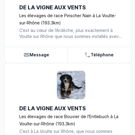
DE LA VIGNE AUX VENTS
Les élevages de race Pinscher Nain à La Voulte-
sur-Rhône (193.3km)
C’est au cœur de l’Ardèche, plus exactement à
Voulte sur Rhône que nous sommes installés avec
nos Pinschers Nains, aux côtés de nos Bouviers
d’Entlebuch, que nous élevons avec beaucoup
d’amour et de passion ! Depuis plus de 20 ans
Message
Téléphone
bientôt, nous persévérons dans l’élevage de
chiens de qualité car il est primordial pour nous de
vous proposer des chiens en bonne santé qui
évoluerons dans de bonnes conditions une fois
adoptés. En effet, nous sélectionnons
rigoureusement nos chiens reproducteurs pour
qu’ils puissent mettre au monde des chiots du
meilleur pédigrée. Ils sont sélectionnés selon leur
DE LA VIGNE AUX VENTS
morphologie, leur pelage, leur stabilité
comportementale et leur santé. Afin de promouvoir
Les élevages de race Bouvier de l'Entlebuch à La
la beauté et la condition physique de nos chiens,
Voulte-sur-Rhône (193.3km)
depuis 10 ans nous participons à des expositions
C’est à La Voulte sur Rhône, que nous sommes
de beauté et des concours d’agilité. A des fins de