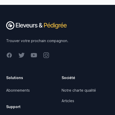
Footer
Trouver votre prochain compagnon.
Facebook
Twitter
Youtube
Instagram
Solutions
Société
Abonnements
Notre charte qualité
Articles
Support