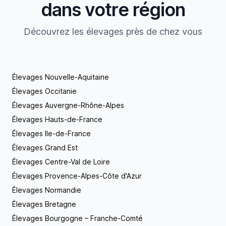
objectif est avant tout d’effectuer des sélections
dans votre région
rigoureuses en vue de réaliser de parfaits mariages
et donner ainsi naissance à des chiots sains et
Découvrez les élevages près de chez vous
équilibrés. Mes compétences sont la garantie d’une
très bonne socialisation de mes bébés qui, une fois
adulte, seront de fabuleux compagnons. Mon site
est à votre disposition pour de plus amples
renseignements et tout simplement, pour les
Élevages Nouvelle-Aquitaine
amoureux de la race, de belles photos vous
Élevages Occitanie
attendent ;-) bonne visite, christelle woivre
Élevages Auvergne-Rhône-Alpes
Élevages Hauts-de-France
Élevages Ile-de-France
Élevages Grand Est
Élevages Centre-Val de Loire
Élevages Provence-Alpes-Côte d'Azur
Élevages Normandie
Élevages Bretagne
Élevages Bourgogne – Franche-Comté