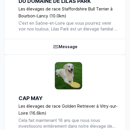
DU DOMAINE DE LILAS PARK
Les élevages de race Staffordshire Bull Terrier à
Bourbon-Lancy (10.0km)
C’est en Saône-et-Loire que vous pourrez venir
voir nos loulous. Lilas Park est un élevage familial et
professionnel de Staffordshire bull Terriers dit
Staffies. Je vous propose de nous découvrir, en
partie, au fil de ces lignes. Ma rencontre avec nos
Message
compagnons les Staffies fut un pur hasard. Tout a
commencé à mes 23 ans, âge où j'ai eu ma petite
Zoé, un Bouvier Bernois pour son tempérament et
son esprit gardien. Par la suite, une deuxième
louloute a été accueillie, une Bouledogue
Française : Maya. Après quelques années, nous
avons été conquis par le fameux Staffordshire Bull
Terrier. Son caractère, son physique, son
CAP MAY
intelligence nous a particulièrement attiré. Notre
passion pour cette race s’est amplifiée à l’arrivée
Les élevages de race Golden Retriever à Vitry-sur-
de Bahia et Fiona. Nous nous sommes rendu
Loire (16.6km)
compte que c’est la race qui nous convient le
Cela fait maintenant 16 ans que nous nous
mieux, mais nous restons toujours attaché au
investissons entièrement dans notre élevage de
caractère du bouvier bernois. Notre priorité est