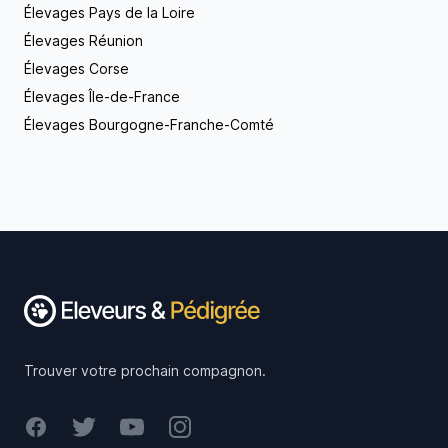
Élevages Pays de la Loire
Élevages Réunion
Élevages Corse
Élevages Île-de-France
Élevages Bourgogne-Franche-Comté
Footer
Trouver votre prochain compagnon.
Facebook
Twitter
Youtube
Instagram