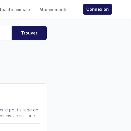
Connexion
ctualité animale
Abonnements
 le petit village de
ersans. Je suis une
ndard de la race mais
onformément au