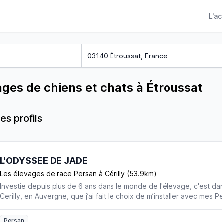
L'a
ages de chiens et chats à Étroussat
es profils
L'ODYSSEE DE JADE
Les élevages de race Persan à Cérilly (53.9km)
Investie depuis plus de 6 ans dans le monde de l'élevage, c'est dans
Cerilly, en Auvergne, que j’ai fait le choix de m’installer avec mes P
vraie passionnée et, à ce titre, je veille à respecter à la fois le sta
aussi le bien-être de mes chats. C'est pourquoi, par principe et c
Persan