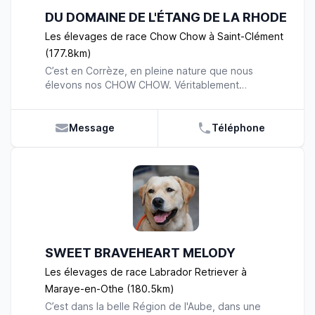
DU DOMAINE DE L'ÉTANG DE LA RHODE
Les élevages de race Chow Chow à Saint-Clément
(177.8km)
C’est en Corrèze, en pleine nature que nous
élevons nos CHOW CHOW. Véritablement
passionnés, nous veillons rigoureusement à leur
bien-être au sein d’un cadre familial. Le CHOW
CHOW est un chien résolument indépendant et
Message
Téléphone
autonome. Néanmoins, il n’en reste pas moins loyal
et fidèle à son maître. Il peut se montrer très aimant
et protecteur à son égard. C’est un chien très
calme et reposant. C’est d’ailleurs l’un des aspects
de sa personnalité qui nous a plu. Sous ses airs
réservés, c’est un chien très doux. Plein de
gentillesse et de sympathie, c’est un merveilleux
compagnon. Nos petits naissent et grandissent à
SWEET BRAVEHEART MELODY
nos côtés. Nous veillons à leur offrir un
environnement sain et propice à leur
Les élevages de race Labrador Retriever à
épanouissement. Il est primordial pour nous de
Maraye-en-Othe (180.5km)
vous proposer des chiens totalement sociabilisés.
C’est dans la belle Région de l'Aube, dans une
C’est pour cela que nous les habituons, dès leurs