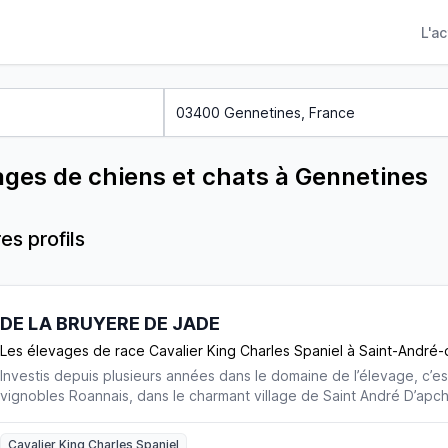
L'a
ages de chiens et chats à Gennetines
es profils
DE LA BRUYERE DE JADE
Les élevages de race Cavalier King Charles Spaniel à Saint-André
Investis depuis plusieurs années dans le domaine de l’élevage, c’e
vignobles Roannais, dans le charmant village de Saint André D’ap
fait le choix de nous établir avec nos Cavaliers King Charles Spanie
Russels Terriers. Nous sommes éleveurs professionnels déclarés ma
Cavalier King Charles Spaniel