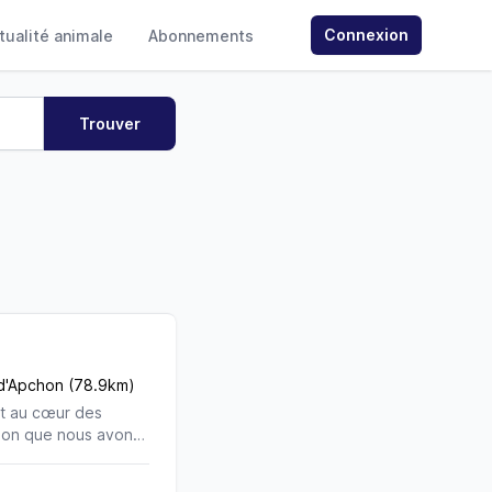
Connexion
ctualité animale
Abonnements
-d'Apchon (78.9km)
st au cœur des
chon que nous avons
ls et nos Jack
is nous avons fait