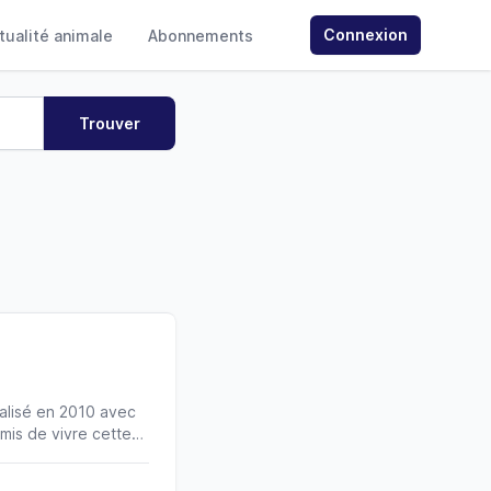
Connexion
ctualité animale
Abonnements
alisé en 2010 avec
mis de vivre cette
e Gaumont, notre
lés en Meurthe et