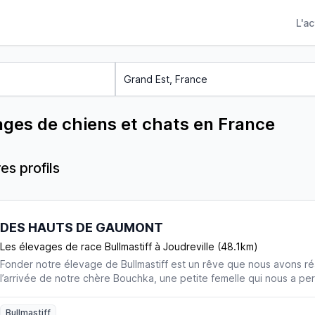
L'a
ages de chiens et chats en France
es profils
DES HAUTS DE GAUMONT
Les élevages de race Bullmastiff à Joudreville (48.1km)
Fonder notre élevage de Bullmastiff est un rêve que nous avons ré
l’arrivée de notre chère Bouchka, une petite femelle qui nous a per
passion. Depuis, éleveurs professionnels sous l’affixe Des Haut d
amour pour ce molosse au cœur tendre ne cesse de croître. Instal
Bullmastiff