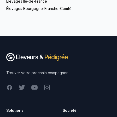
Élevages Île-de-France
Élevages Bourgogne-Franche-Comté
Footer
Trouver votre prochain compagnon.
Facebook
Twitter
Youtube
Instagram
Solutions
Société