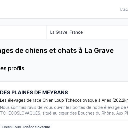
L'a
ages de chiens et chats à La Grave
es profils
DES PLAINES DE MEYRANS
Les élevages de race Chien Loup Tchécoslovaque à Arles (202.2k
Nous sommes ravis de vous ouvrir les portes de notre élevage d
TCHÉCOSLOVAQUES, situé au cœur des Bouches du Rhône. Aux Pl
nous avons pour engagement la santé, le bien-être, le sérieux et la
chiens. Nous mettons notre savoir-faire et notre expérience au pro
Chien Loup Tchécoslovaque