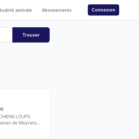
Connexion
ctualité animale
Abonnements
m)
e CHIENS LOUPS
aines de Meyrans
 qualité de nos
fit de nos