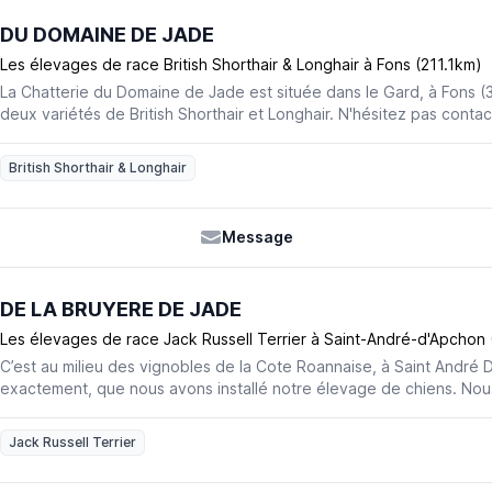
C’est un chien indépendant mais très attaché à son maître. Je suis
DU DOMAINE DE JADE
Chihuahua, du Coton de Tuléar et des Exotiques. Afin de vous offri
d’une excellente ascendance, je mets un point d’honneur à sélecti
Les élevages de race British Shorthair & Longhair à Fons (211.1km)
rigoureusement mes reproducteurs. Toutes nos portées sont conf
La Chatterie du Domaine de Jade est située dans le Gard, à Fons (
de la race. Pucés, vaccinés, et inscrits au L.O.F, les chiots naissent
deux variétés de British Shorthair et Longhair. N'hésitez pas contac
côtés dans la maison. Pour une socialisation complète, ils sont édu
trouver votre bonheur.
jeune âge, habitués à leurs congénères, aux enfants et au bruit. Ain
place pour une intégration réussie du chiot dans sa nouvelle famill
British Shorthair & Longhair
interrogations, je vous invite à me contacter par mail ou par télép
plaisir que je vous renseignerai au mieux !
Message
DE LA BRUYERE DE JADE
Les élevages de race Jack Russell Terrier à Saint-André-d'Apchon
C’est au milieu des vignobles de la Cote Roannaise, à Saint André 
exactement, que nous avons installé notre élevage de chiens. No
races, des cavaliers King Charles et des Jack Russel terriers. Si no
professionnel au regard de la loi française, il n’en est pas moins fam
Jack Russell Terrier
rester proche de nos animaux et veillons à leur donner le maximum 
en termes de soin qu’en termes d’attention. Nous avons adopté no