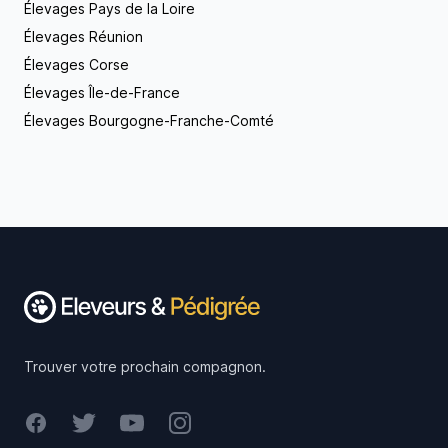
Élevages Pays de la Loire
Élevages Réunion
Élevages Corse
Élevages Île-de-France
Élevages Bourgogne-Franche-Comté
Footer
Trouver votre prochain compagnon.
Facebook
Twitter
Youtube
Instagram