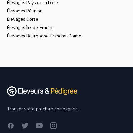
Élevages Pays de la Loire
Élevages Réunion
Élevages Corse
Élevages Île-de-France
Élevages Bourgogne-Franche-Comté
Footer
Trouver votre prochain compagnon.
Facebook
Twitter
Youtube
Instagram