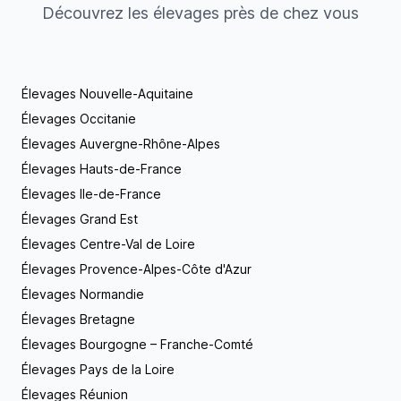
Découvrez les élevages près de chez vous
compagnie. Très sociable, il se laisse volontiers
cajoler par les étrangers mais reste avant tout
fidèle à son maître. C'est une race magnifique !
N'attendez plus, Contactez nous. Venez découvrir
un chien original et plein de qualités.
Élevages Nouvelle-Aquitaine
Élevages Occitanie
Élevages Auvergne-Rhône-Alpes
Élevages Hauts-de-France
Élevages Ile-de-France
Élevages Grand Est
Élevages Centre-Val de Loire
Élevages Provence-Alpes-Côte d'Azur
Élevages Normandie
Élevages Bretagne
Élevages Bourgogne – Franche-Comté
Élevages Pays de la Loire
Élevages Réunion