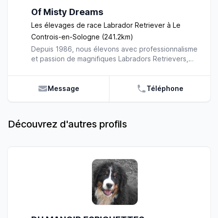
Of Misty Dreams
Les élevages de race Labrador Retriever à Le
Controis-en-Sologne (241.2km)
Depuis 1986, nous élevons avec professionnalisme
et passion de magnifiques Labradors Retrievers,
dans leurs trois couleurs (noir, jaune et chocolat).
Nous mettons notre expérience et notre
engagement au service de notre activité.
Message
Téléphone
Aujourd’hui, nous jouissons d’une renommée
internationale. C’est pourquoi nous sommes avec
fierté, juge de beauté et de travail, mais également
Découvrez d'autres profils
membres du Retriever Club de France. Soucieux
du bien-être de nos chiots, nous les élevons dans
un cadre familial. Ils naissent au sein de notre
maison, sous notre regard bienveillant et
protecteur. Ce contact direct avec l’homme dès
leur naissance, les rends sociables et proches de
nous. Puis, ils partent rejoindre la nurserie avec de
leur mère. Nous mettons à leur disposition toutes
les installations nécessaires à leur bon
développement. Nous leur apportons toute