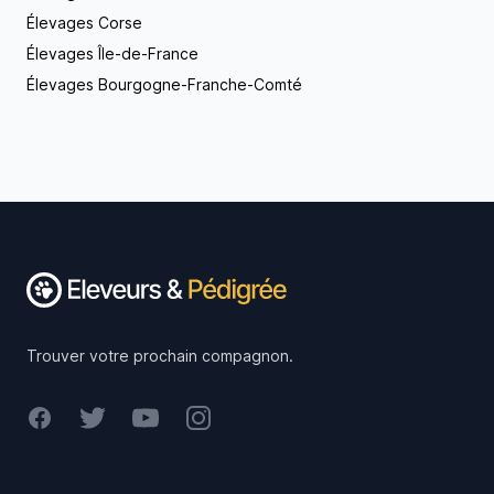
Élevages Corse
Élevages Île-de-France
Élevages Bourgogne-Franche-Comté
Footer
Trouver votre prochain compagnon.
Facebook
Twitter
Youtube
Instagram