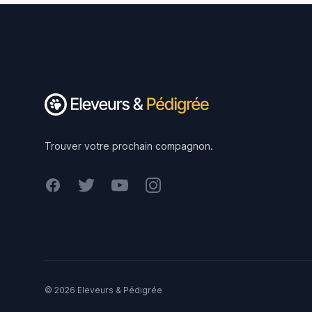
Footer
Trouver votre prochain compagnon.
Facebook
Twitter
Youtube
Instagram
© 2026 Eleveurs & Pédigrée