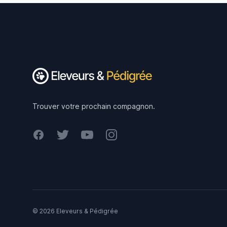
Footer
Trouver votre prochain compagnon.
Facebook
Twitter
Youtube
Instagram
© 2026 Eleveurs & Pédigrée