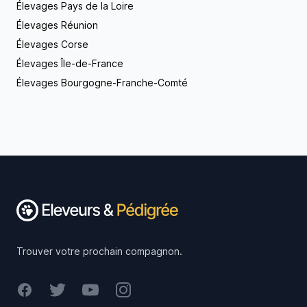
Élevages Pays de la Loire
Élevages Réunion
Élevages Corse
Élevages Île-de-France
Élevages Bourgogne-Franche-Comté
Footer
Trouver votre prochain compagnon.
Facebook
Twitter
Youtube
Instagram