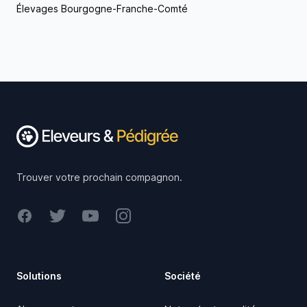
Élevages Bourgogne-Franche-Comté
Footer
Trouver votre prochain compagnon.
Facebook
Twitter
Youtube
Instagram
Solutions
Société