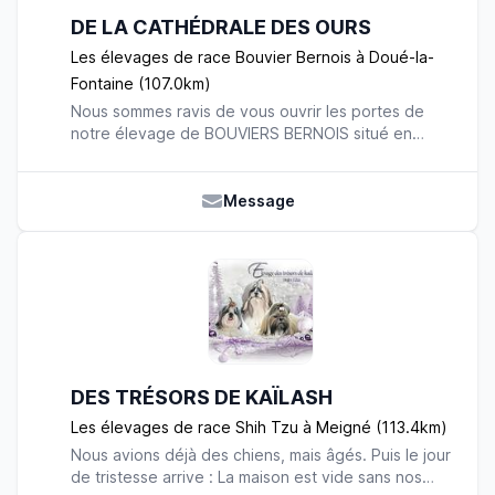
DE LA CATHÉDRALE DES OURS
Les élevages de race Bouvier Bernois à Doué-la-
Fontaine (107.0km)
Nous sommes ravis de vous ouvrir les portes de
notre élevage de BOUVIERS BERNOIS situé en
Maine-et-Loire. Depuis notre enfance, nous
sommes véritablement passionnés par les animaux.
Il nous paraissait donc inévitable de concrétiser
Message
nos projets en nous professionnalisant. Depuis le
début de notre activité, ces chiens fantastiques
font partie intégrante de notre vie. Nous vous
proposons de découvrir, au fil de ces lignes, notre
quotidien et les journées de nos complices.
Professionnels et véritables passionnés, nos chiens
partagent constamment notre quotidien et pas
seulement ! Ils nous accompagnent lors de nos
DES TRÉSORS DE KAÏLASH
promenades et au cours de nos vacances. Nous
avons la chance d’habiter une région verdoyante
Les élevages de race Shih Tzu à Meigné (113.4km)
et agréable dont nos compagnons profitent jour
Nous avions déjà des chiens, mais âgés. Puis le jour
après jour. Le cadre de vie que nous leur offrons
de tristesse arrive : La maison est vide sans nos
est non seulement propice à leur bien-être, mais