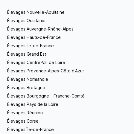
Félines par souci de qualité, afin de pouvoir vous
proposer des Maine Coons conformes aux
Élevages Nouvelle-Aquitaine
standards de la race. Bien entendu, il est primordial
Élevages Occitanie
pour moi de respecter le temps de sevrage de
mes chatons, qui est de 3 mois. Par la suite, ils vous
Élevages Auvergne-Rhône-Alpes
parviendront vaccinés, vermifugés et identifiés par
Élevages Hauts-de-France
puce électronique. Je suis heureuse d’avoir pu
partager avec vous ma passion pour la race des
Élevages Ile-de-France
Main Coon, ainsi que mon mode d’élevage,
Élevages Grand Est
néanmoins si vous désirez avoir plus de
Élevages Centre-Val de Loire
renseignements, n’hésitez pas, j’y répondrai avec
plaisir !
Élevages Provence-Alpes-Côte d'Azur
Élevages Normandie
Élevages Bretagne
Élevages Bourgogne – Franche-Comté
Élevages Pays de la Loire
Élevages Réunion
Élevages Corse
Élevages Île-de-France