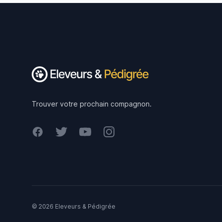
Footer
Trouver votre prochain compagnon.
Facebook
Twitter
Youtube
Instagram
© 2026 Eleveurs & Pédigrée